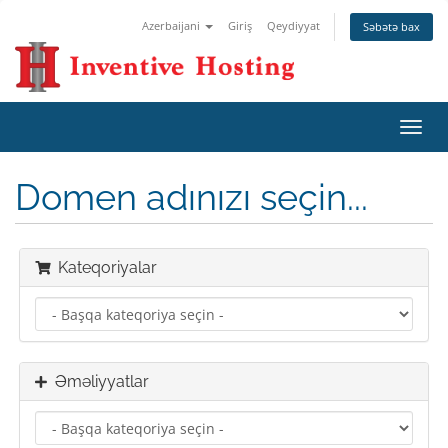
Azerbaijani
Giriş
Qeydiyyat
Səbətə bax
Naviq
keçid
Domen adınızı seçin...
Kateqoriyalar
Əməliyyatlar