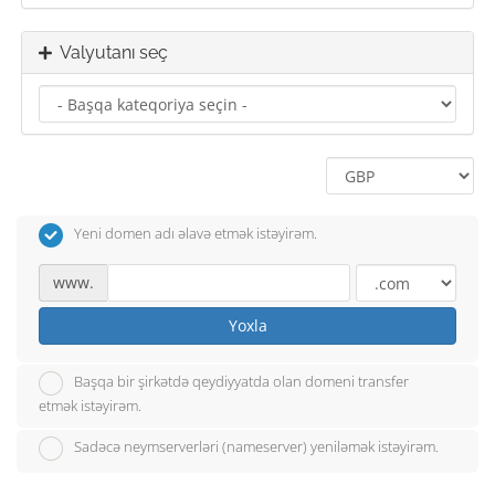
Valyutanı seç
Yeni domen adı əlavə etmək istəyirəm.
www.
Yoxla
Başqa bir şirkətdə qeydiyyatda olan domeni transfer
etmək istəyirəm.
Sadəcə neymserverləri (nameserver) yeniləmək istəyirəm.