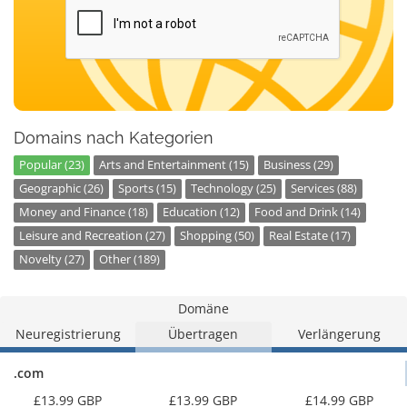
Domains nach Kategorien
Popular (23)
Arts and Entertainment (15)
Business (29)
Geographic (26)
Sports (15)
Technology (25)
Services (88)
Money and Finance (18)
Education (12)
Food and Drink (14)
Leisure and Recreation (27)
Shopping (50)
Real Estate (17)
Novelty (27)
Other (189)
Domäne
Neuregistrierung
Übertragen
Verlängerung
.com
£13.99 GBP
£13.99 GBP
£14.99 GBP