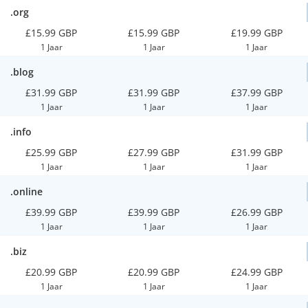
.org
£15.99 GBP
£15.99 GBP
£19.99 GBP
1 Jaar
1 Jaar
1 Jaar
.blog
£31.99 GBP
£31.99 GBP
£37.99 GBP
1 Jaar
1 Jaar
1 Jaar
.info
£25.99 GBP
£27.99 GBP
£31.99 GBP
1 Jaar
1 Jaar
1 Jaar
.online
£39.99 GBP
£39.99 GBP
£26.99 GBP
1 Jaar
1 Jaar
1 Jaar
.biz
£20.99 GBP
£20.99 GBP
£24.99 GBP
1 Jaar
1 Jaar
1 Jaar