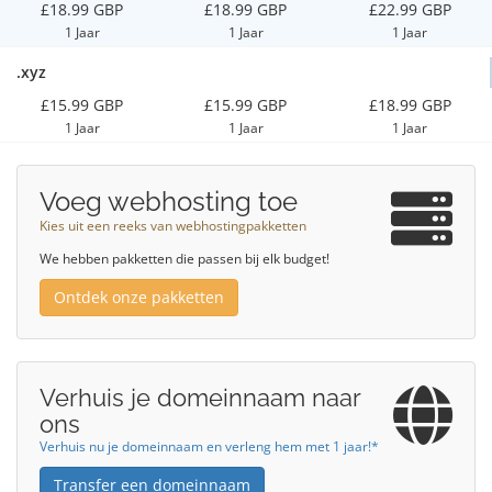
£18.99 GBP
£18.99 GBP
£22.99 GBP
1 Jaar
1 Jaar
1 Jaar
.xyz
£15.99 GBP
£15.99 GBP
£18.99 GBP
1 Jaar
1 Jaar
1 Jaar
Voeg webhosting toe
Kies uit een reeks van webhostingpakketten
We hebben pakketten die passen bij elk budget!
Ontdek onze pakketten
Verhuis je domeinnaam naar
ons
Verhuis nu je domeinnaam en verleng hem met 1 jaar!*
Transfer een domeinnaam