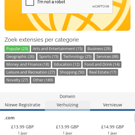
Zoek extensies per categorie
Popular (23)
Arts and Entertainment (15)
Business (29)
Geographic (26)
Sports (15)
Technology (25)
Services (88)
Money and Finance (18)
Education (12)
Food and Drink (14)
Leisure and Recreation (27)
Shopping (50)
Real Estate (17)
Novelty (27)
Other (189)
Domein
Niewe Registratie
Verhuizing
Vernieuw
.com
£13.99 GBP
£13.99 GBP
£14.99 GBP
1 Jaar
1 Jaar
1 Jaar