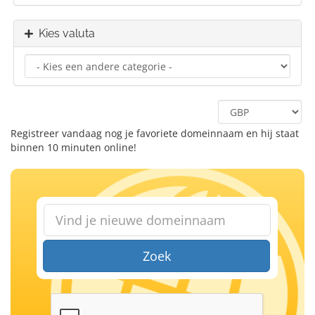
Kies valuta
Registreer vandaag nog je favoriete domeinnaam en hij staat
binnen 10 minuten online!
Zoek