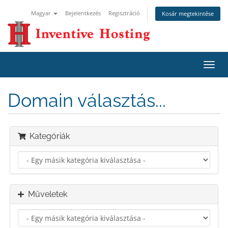
Magyar
Bejelentkezés
Regisztráció
Kosár megtekintése
Váltá
a
navig
Domain választás...
Kategóriák
Műveletek