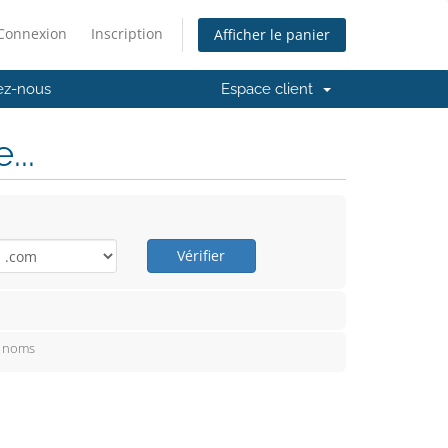
Connexion
Inscription
Afficher le panier
ez-nous
Espace client
..
Vérifier
e noms