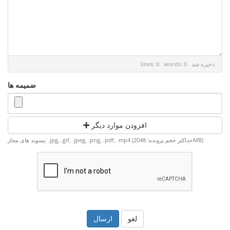
ذخیره شد
lines: 0 words: 0
ضمیمه ها
افزودن موارد دیگر
پسوند های مجاز: .jpg, .gif, .jpeg, .png, .pdf, .mp4 (حداکثر حجم پرونده: 2048MB)
لغو