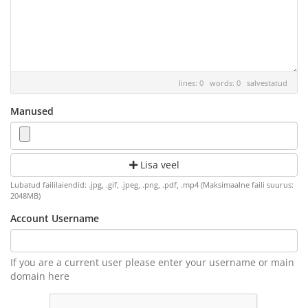
lines: 0 words: 0
salvestatud
Manused
Lisa veel
Lubatud faililaiendid: .jpg, .gif, .jpeg, .png, .pdf, .mp4 (Maksimaalne faili suurus:
2048MB)
Account Username
If you are a current user please enter your username or main
domain here