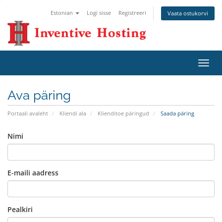
Estonian
Logi sisse
Registreeri
Vaata ostukorvi
Lülit
navig
Ava päring
Portaali avaleht
Kliendi ala
Klienditoe päringud
Saada päring
Nimi
E-maili aadress
Pealkiri