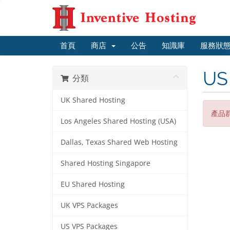
首頁
商店
公告
知識庫
服務狀
US
分類
UK Shared Hosting
產品
Los Angeles Shared Hosting (USA)
Dallas, Texas Shared Web Hosting
Shared Hosting Singapore
EU Shared Hosting
UK VPS Packages
US VPS Packages