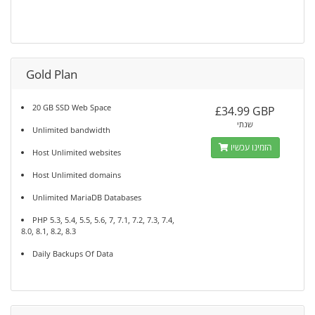
Gold Plan
20 GB SSD Web Space
£34.99 GBP
שנתי
Unlimited bandwidth
הזמינו עכשיו
Host Unlimited websites
Host Unlimited domains
Unlimited MariaDB Databases
PHP 5.3, 5.4, 5.5, 5.6, 7, 7.1, 7.2, 7.3, 7.4,
8.0, 8.1, 8.2, 8.3
Daily Backups Of Data