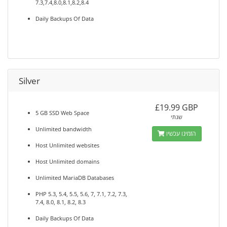
7.3,7.4,8.0,8.1,8.2,8.4
Daily Backups Of Data
Silver
£19.99 GBP
5 GB SSD Web Space
שנתי
Unlimited bandwidth
הזמינו עכשיו
Host Unlimited websites
Host Unlimited domains
Unlimited MariaDB Databases
PHP 5.3, 5.4, 5.5, 5.6, 7, 7.1, 7.2, 7.3,
7.4, 8.0, 8.1, 8.2, 8.3
Daily Backups Of Data