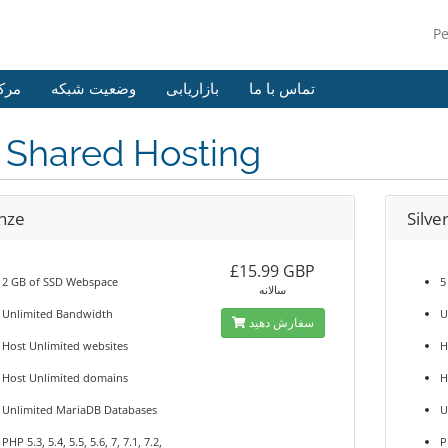
P
تماس با ما
بازاریابی
وضعیت شبکه
مرک
 Shared Hosting
nze
Silve
£15.99 GBP
2 GB of SSD Webspace
5
سالانه
Unlimited Bandwidth
U
سفارش دهید
Host Unlimited websites
H
Host Unlimited domains
H
Unlimited MariaDB Databases
U
PHP 5.3, 5.4, 5.5, 5.6, 7, 7.1, 7.2,
P