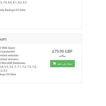
.3, 7.4, 8.0, 8.1, 8.2, 8.3
aily Backups Of Data
inum
D Web Space
£79.99 GBP
d bandwidth
imited websites
سالانه
imited domains
d MariaDB Databases
سفارش دهید
.4, 5.5, 5.6, 7, 7.1, 7.2, 7.3, 7.4,
.2, 8.3
ckups Of Data