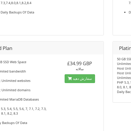
7.3,7.4,8.0,8.1,8.2,8.4
7
Daily Backups Of Data
D
d Plan
Plat
50 GB SS
GB SSD Web Space
£34.99 GBP
Unlimite
Host Unl
سالانه
imited bandwidth
Host Unl
Unlimite
سفارش دهید
 Unlimited websites
PHP 5.3, 5
8.0, 8.1, 8
t Unlimited domains
Daily Ba
imited MariaDB Databases
.3, 5.4, 5.5, 5.6, 7, 7.1, 7.2, 7.3,
, 8.1, 8.2, 8.3
y Backups Of Data