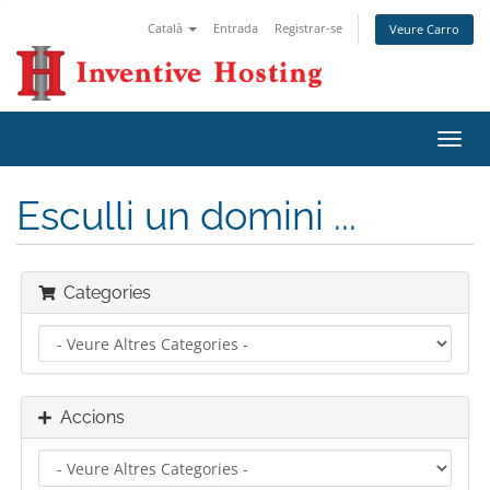
Català
Entrada
Registrar-se
Veure Carro
Canv
la
nave
Esculli un domini ...
Categories
Accions