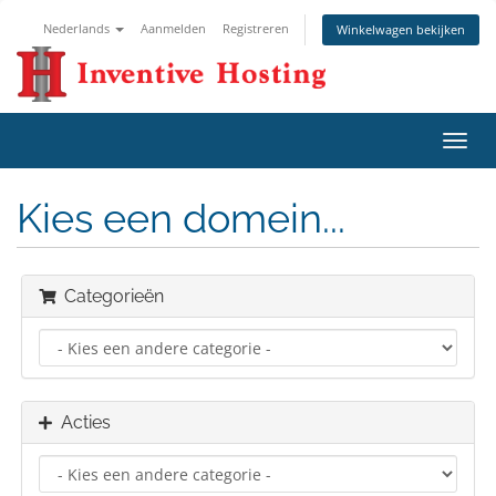
Nederlands
Aanmelden
Registreren
Winkelwagen bekijken
Navig
in-/u
Kies een domein...
Categorieën
Acties