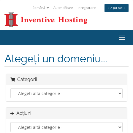
Română
Autentificare
Înregistrare
Coșul meu
Navi
Toggl
Alegeți un domeniu...
Categorii
Acțiuni