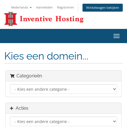
Nederlands
Aanmelden
Registreren
Winkelwagen bekijken
Navig
in-/u
Kies een domein...
Categorieën
Acties