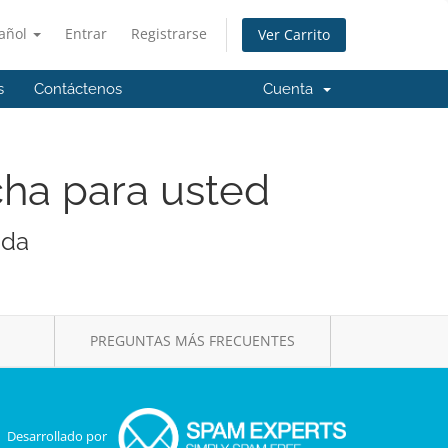
añol
Entrar
Registrarse
Ver Carrito
s
Contáctenos
Cuenta
cha para usted
ada
PREGUNTAS MÁS FRECUENTES
Desarrollado por