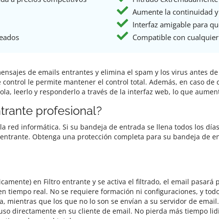
Aumente la continuidad y 
Interfaz amigable para que
leados
Compatible con cualquier 
s mensajes de emails entrantes y elimina el spam y los virus antes
e control le permite mantener el control total. Además, en caso de 
ola, leerlo y responderlo a través de la interfaz web, lo que aumen
ntrante profesional?
la red informática. Si su bandeja de entrada se llena todos los día
ro entrante. Obtenga una protección completa para su bandeja de e
mente) en Filtro entrante y se activa el filtrado, el email pasará 
en tiempo real. No se requiere formación ni configuraciones, y to
 mientras que los que no lo son se envían a su servidor de email
uso directamente en su cliente de email. No pierda más tiempo li