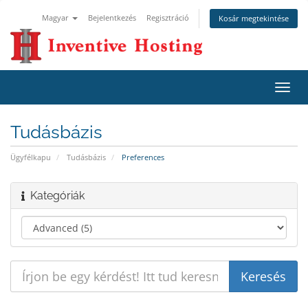
Magyar
Bejelentkezés
Regisztráció
Kosár megtekintése
Váltá
a
navig
Tudásbázis
Ügyfélkapu
Tudásbázis
Preferences
Kategóriák