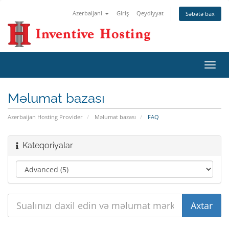
Azerbaijani
Giriş
Qeydiyyat
Səbətə bax
Naviq
keçid
Məlumat bazası
Azerbaijan Hosting Provider
Məlumat bazası
FAQ
Kateqoriyalar