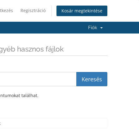
tkezés
Regisztráció
Kosár megtekintése
Fiók
gyéb hasznos fájlok
entumokat találhat.
k