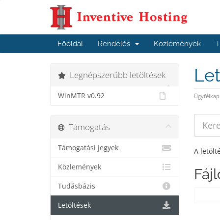
Főoldal
Rendelés
Közlemények
T
Le
Legnépszerűbb letöltések
WinMTR v0.92
Ügyfélkap
Támogatás
Támogatási jegyek
A letölt
Közlemények
Fáj
Tudásbázis
Letöltések