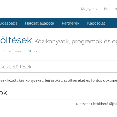
Magyar
Bejelen
udásbázis
Hálózat állapota
Partnerek
Kapcsolat
töltések
Kézikönyvek, programok és e
u
Letöltések
Editors
ések között kézikönyveket, leírásokat, szoftvereket és fontos dokum
lok
Nincsenek letölthető fájlo