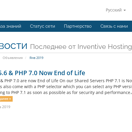
Русский
за знаний
Статус сети
Партнерство
Связь с нами
вости
Последнее от Inventive Hosting
Объявления
Янв 2019
.6 & PHP 7.0 Now End of Life
 & PHP 7.0 are now End of Life On our Shared Servers PHP 7.1 is No
s also come with a PHP selector which you can select any PHP ver
ng to PHP 7.1 as soon as possible as for security and performance.
далее »
в 2019