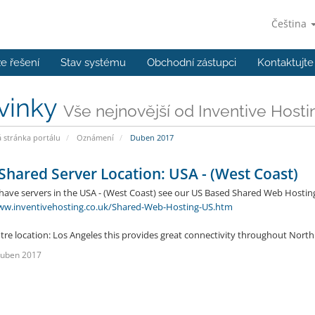
Čeština
e řešení
Stav systému
Obchodní zástupci
Kontaktujte
vinky
Vše nejnovější od Inventive Hosti
stránka portálu
Oznámení
Duben 2017
hared Server Location: USA - (West Coast)
ave servers in the USA - (West Coast) see our US Based Shared Web Hostin
ww.inventivehosting.co.uk/Shared-Web-Hosting-US.htm
tre location: Los Angeles this provides great connectivity throughout North
Duben 2017