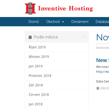
Domů
Obchod
Oznámení
Databáz
No
Podle měsíce
Říjen 2019
Domovská 
Březen 2019
New S
Jan 2019
We now h
http://w
Prosinec 2018
Data Cen
Zář 2018
20čt 
Červen 2018
Jan 2018