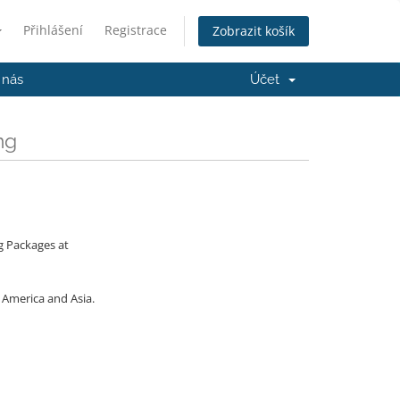
Přihlášení
Registrace
Zobrazit košík
 nás
Účet
ng
g Packages at
 America and Asia.